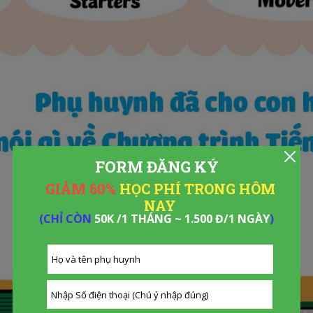
FORM ĐĂNG KÝ
GIẢM 60%
HỌC PHÍ TRONG HÔM
NAY
(CHỈ CÒN
50K /1 THÁNG ~ 1.500 Đ/1 NGÀY
)
ĐĂNG KÝ
NGAY